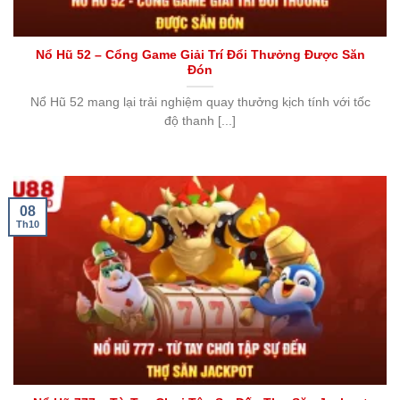
Nổ Hũ 52 – Cổng Game Giải Trí Đổi Thưởng Được Săn
Đón
Nổ Hũ 52 mang lại trải nghiệm quay thưởng kịch tính với tốc
độ thanh [...]
08
Th10