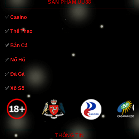
SẢN PHẨM UU88
✅
Casino
✅
Thể Thao
✅
Bắn Cá
✅
Nổ Hũ
✅
Đá Gà
✅
Xổ Số
THÔNG TIN