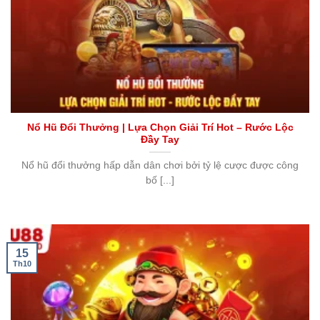
Nổ Hũ Đổi Thưởng | Lựa Chọn Giải Trí Hot – Rước Lộc
Đầy Tay
Nổ hũ đổi thưởng hấp dẫn dân chơi bởi tỷ lệ cược được công
bố [...]
15
Th10