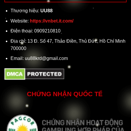
Thương hiệu:
UU88
Website:
https://vnbet.it.com/
Điện thoại:
0909210810
Địa chỉ:
13 Đ. Số 47, Thảo Điền, Thủ Đức, Hồ Chí Minh
700000
Email:
uu88krd@gmail.com
CHỨNG NHẬN QUỐC TẾ