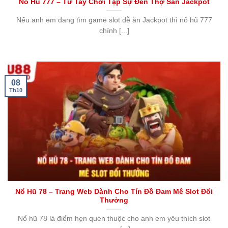
Nổ Hũ 777 – Từ Tay Chơi Tập Sự Đến Thợ Săn Jackpot
Nếu anh em đang tìm game slot dễ ăn Jackpot thì nổ hũ 777
chính [...]
08
Th10
Nổ Hũ 78 – Trang Web Dành Cho Tín Đồ Đam Mê Slot Đổi
Thưởng
Nổ hũ 78 là điểm hẹn quen thuộc cho anh em yêu thích slot