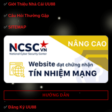
✅
Giới Thiệu Nhà Cái UU88
✅
Câu Hỏi Thường Gặp
✅
SITEMAP
HƯỚNG DẪN
✅
Đăng Ký UU88