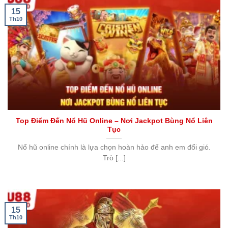
15
Th10
Top Điểm Đến Nổ Hũ Online – Nơi Jackpot Bùng Nổ Liên
Tục
Nổ hũ online chính là lựa chọn hoàn hảo để anh em đổi gió.
Trò [...]
15
Th10