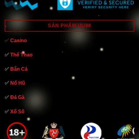
SẢN PHẨM UU88
✅
Casino
✅
Thể Thao
✅
Bắn Cá
✅
Nổ Hũ
✅
Đá Gà
✅
Xổ Số