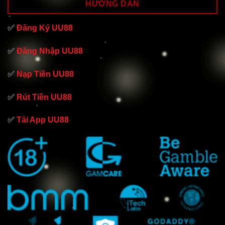
HƯỚNG DẪN
✅
Đăng Ký UU88
✅
Đăng Nhập UU88
✅
Nạp Tiền UU88
✅
Rút Tiền UU88
✅
Tải App UU88