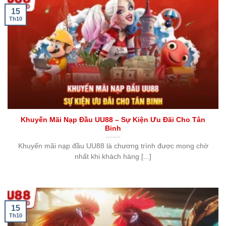
15
Th10
Khuyến Mãi Nạp Đầu UU88 – Sự Kiện Ưu Đãi Cho Tân
Binh
Khuyến mãi nạp đầu UU88 là chương trình được mong chờ
nhất khi khách hàng [...]
15
Th10