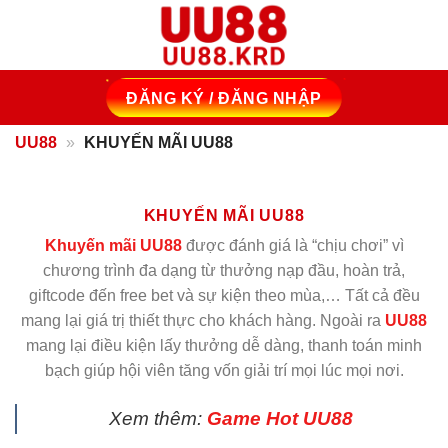
Bỏ
qua
nội
dung
ĐĂNG KÝ / ĐĂNG NHẬP
UU88
»
KHUYẾN MÃI UU88
KHUYẾN MÃI UU88
Khuyến mãi UU88
được đánh giá là “chịu chơi” vì
chương trình đa dạng từ thưởng nạp đầu, hoàn trả,
giftcode đến free bet và sự kiện theo mùa,… Tất cả đều
mang lại giá trị thiết thực cho khách hàng. Ngoài ra
UU88
mang lại điều kiện lấy thưởng dễ dàng, thanh toán minh
bạch giúp hội viên tăng vốn giải trí mọi lúc mọi nơi.
Xem thêm:
Game Hot UU88