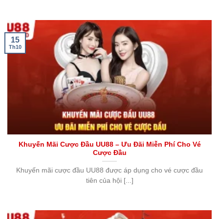
15
Th10
Khuyến Mãi Cược Đầu UU88 – Ưu Đãi Miễn Phí Cho Vé
Cược Đầu
Khuyến mãi cược đầu UU88 được áp dụng cho vé cược đầu
tiên của hội [...]