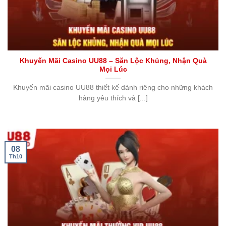
Khuyến Mãi Casino UU88 – Săn Lộc Khủng, Nhận Quà
Mọi Lúc
Khuyến mãi casino UU88 thiết kế dành riêng cho những khách
hàng yêu thích và [...]
08
Th10