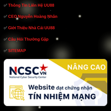
✅
Thông Tin Liên Hệ UU88
✅
CEO Nguyễn Hoàng Nhân
✅
Giới Thiệu Nhà Cái UU88
✅
Câu Hỏi Thường Gặp
✅
SITEMAP