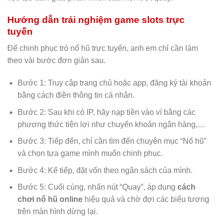
Hướng dẫn trải nghiệm game slots trực
tuyến
Để chinh phục trò nổ hũ trực tuyến, anh em chỉ cần làm
theo vài bước đơn giản sau.
Bước 1: Truy cập trang chủ hoặc app, đăng ký tài khoản
bằng cách điền thông tin cá nhân.
Bước 2: Sau khi có IP, hãy nạp tiền vào ví bằng các
phương thức tiện lợi như chuyển khoản ngân hàng,…
Bước 3: Tiếp đến, chỉ cần tìm đến chuyên mục “Nổ hũ”
và chọn tựa game mình muốn chinh phục.
Bước 4: Kế tiếp, đặt vốn theo ngân sách của mình.
Bước 5: Cuối cùng, nhấn nút “Quay”, áp dụng
cách
chơi nổ hũ online
hiệu quả và chờ đợi các biểu tượng
trên màn hình dừng lại.