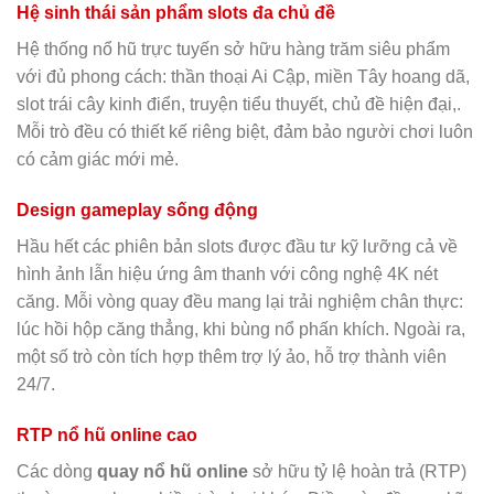
Hệ sinh thái sản phẩm slots đa chủ đề
Hệ thống nổ hũ trực tuyến sở hữu hàng trăm siêu phẩm
với đủ phong cách: thần thoại Ai Cập, miền Tây hoang dã,
slot trái cây kinh điển, truyện tiểu thuyết, chủ đề hiện đại,.
Mỗi trò đều có thiết kế riêng biệt, đảm bảo người chơi luôn
có cảm giác mới mẻ.
Design gameplay sống động
Hầu hết các phiên bản slots được đầu tư kỹ lưỡng cả về
hình ảnh lẫn hiệu ứng âm thanh với công nghệ 4K nét
căng. Mỗi vòng quay đều mang lại trải nghiệm chân thực:
lúc hồi hộp căng thẳng, khi bùng nổ phấn khích. Ngoài ra,
một số trò còn tích hợp thêm trợ lý ảo, hỗ trợ thành viên
24/7.
RTP nổ hũ online cao
Các dòng
quay nổ hũ online
sở hữu tỷ lệ hoàn trả (RTP)