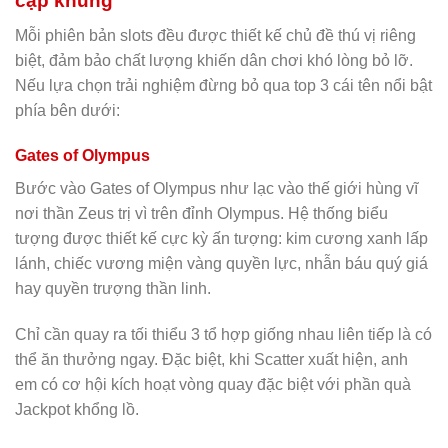
cập khủng
Mỗi phiên bản slots đều được thiết kế chủ đề thú vị riêng
biệt, đảm bảo chất lượng khiến dân chơi khó lòng bỏ lỡ.
Nếu lựa chọn trải nghiệm đừng bỏ qua top 3 cái tên nổi bật
phía bên dưới:
Gates of Olympus
Bước vào Gates of Olympus như lạc vào thế giới hùng vĩ
nơi thần Zeus trị vì trên đỉnh Olympus. Hệ thống biểu
tượng được thiết kế cực kỳ ấn tượng: kim cương xanh lấp
lánh, chiếc vương miện vàng quyền lực, nhẫn báu quý giá
hay quyền trượng thần linh.
Chỉ cần quay ra tối thiểu 3 tổ hợp giống nhau liên tiếp là có
thể ăn thưởng ngay. Đặc biệt, khi Scatter xuất hiện, anh
em có cơ hội kích hoạt vòng quay đặc biệt với phần quà
Jackpot khổng lồ.