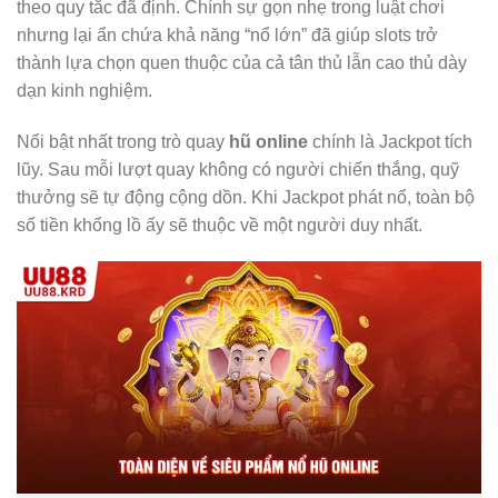
theo quy tắc đã định. Chính sự gọn nhẹ trong luật chơi
nhưng lại ẩn chứa khả năng “nổ lớn” đã giúp slots trở
thành lựa chọn quen thuộc của cả tân thủ lẫn cao thủ dày
dạn kinh nghiệm.
Nổi bật nhất trong trò quay
hũ online
chính là Jackpot tích
lũy. Sau mỗi lượt quay không có người chiến thắng, quỹ
thưởng sẽ tự động cộng dồn. Khi Jackpot phát nổ, toàn bộ
số tiền khổng lồ ấy sẽ thuộc về một người duy nhất.