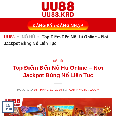
Bỏ
qua
nội
dung
ĐĂNG KÝ / ĐĂNG NHẬP
UU88
»
NỔ HŨ
»
Top Điểm Đến Nổ Hũ Online – Nơi
Jackpot Bùng Nổ Liên Tục
NỔ HŨ
Top Điểm Đến Nổ Hũ Online – Nơi
Jackpot Bùng Nổ Liên Tục
ĐĂNG VÀO
15 THÁNG 10, 2025
BỞI
ADMIN@GMAIL.COM
15
Th10