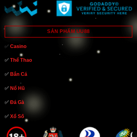
SẢN PHẨM UU88
✅
Casino
✅
Thể Thao
✅
Bắn Cá
✅
Nổ Hũ
✅
Đá Gà
✅
Xổ Số